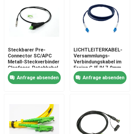
Steckbarer Pre-
LICHTLEITERKABEL-
Connector SC/APC
Versammlungs-
Metall-Steckverbinder
Verbindungskabel im
Glasfaser-Patchkabel
Freien GJFJV 7.0mm
Schwarz für Durch-
G657A2 2.0mm FTTA
Anfrage absenden
Anfrage absenden
Rohr- und Wand-FTTH
LC Duplex
Haus
Produkte
Über uns