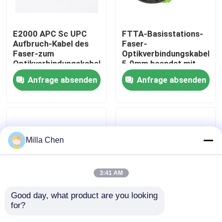
Fabrik-Ausflug
E2000 APC Sc UPC
FTTA-Basisstations-
Aufbruch-Kabel des
Faser-
Faser-zum
Optikverbindungskabel
Qualitätskontrolle
Optikverbindungskabel-
5.0mm beendet mit
Singlemode
Supertap Sc-
Anfrage absenden
Anfrage absenden
Simplexbetrieb-
Verbindungsstücken
Treten Sie mit uns in Verbindung
1.8mm LSZH
Nachrichten
Milla Chen
Fälle
3:41 AM
Fordern Sie ein Zitat
Good day, what product are you looking 
for?
Lc-/APC-Faser-
Hohe Flexibilität APC
LWL Termination Box
Optikverbindungskabel
LC - LC-Faser-