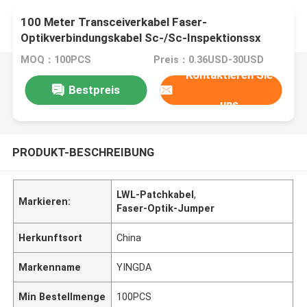
100 Meter Transceiverkabel Faser-
Optikverbindungskabel Sc-/Sc-Inspektionssx
Verbindungskabel-FTTH
MOQ：100PCS
Preis：0.36USD-30USD
Kontaktieren Sie
Bestpreis
uns
PRODUKT-BESCHREIBUNG
LWL-Patchkabel
,
Markieren:
Faser-Optik-Jumper
Herkunftsort
China
Markenname
YINGDA
Min Bestellmenge
100PCS