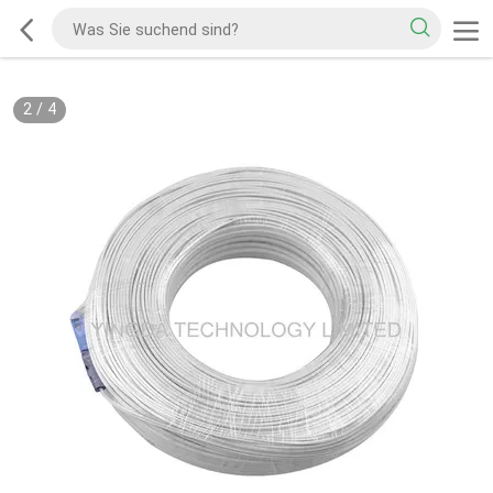
2
/
4