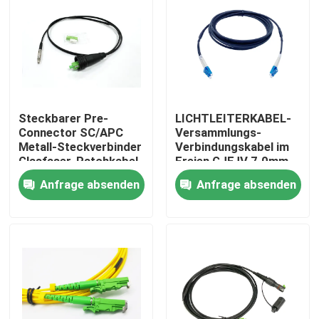
Steckbarer Pre-
LICHTLEITERKABEL-
Connector SC/APC
Versammlungs-
Metall-Steckverbinder
Verbindungskabel im
Glasfaser-Patchkabel
Freien GJFJV 7.0mm
Schwarz für Durch-
G657A2 2.0mm FTTA
Anfrage absenden
Anfrage absenden
Rohr- und Wand-FTTH
LC Duplex
Haus
Produkte
Über uns