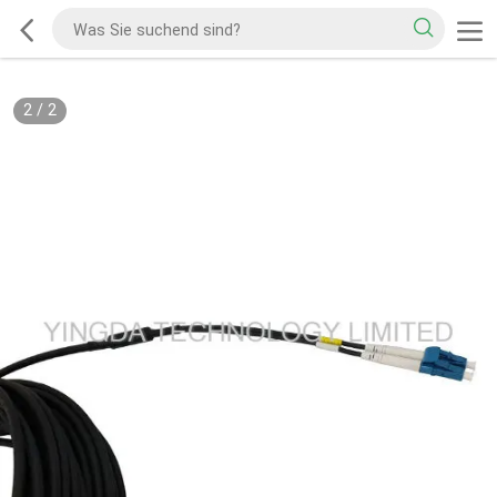
2
/
2