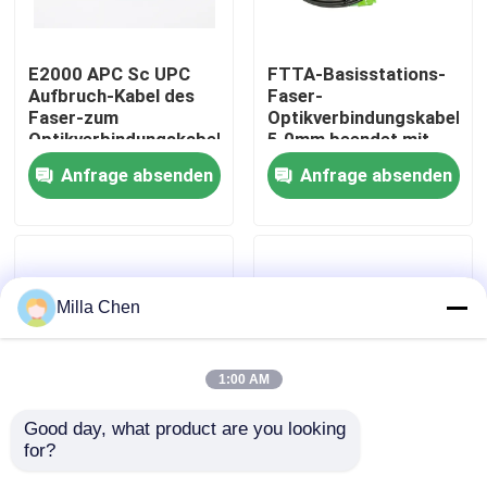
Fabrik-Ausflug
E2000 APC Sc UPC
FTTA-Basisstations-
Aufbruch-Kabel des
Faser-
Faser-zum
Optikverbindungskabel
Qualitätskontrolle
Optikverbindungskabel-
5.0mm beendet mit
Singlemode
Supertap Sc-
Anfrage absenden
Anfrage absenden
Simplexbetrieb-
Verbindungsstücken
Treten Sie mit uns in Verbindung
1.8mm LSZH
Nachrichten
Milla Chen
Fälle
1:00 AM
Fordern Sie ein Zitat
Good day, what product are you looking 
for?
Lc-/APC-Faser-
Hohe Flexibilität APC
LWL Termination Box
Optikverbindungskabel
LC - LC-Faser-