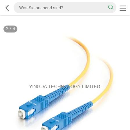
2
/
4