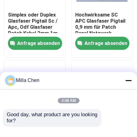
Simplex oder Duplex
Hochwirksame SC
Fabrik-Ausflug
Glasfaser Pigtail Sc /
APC Glasfaser Pigtail
Apc, Odf Glasfaser
0,9 mm für Patch
Patch Kabel 2mm 1m
Panel Netzwerk
Qualitätskontrolle
Anfrage absenden
Anfrage absenden
Treten Sie mit uns in Verbindung
Nachrichten
Milla Chen
Fälle
3:48 AM
Fordern Sie ein Zitat
Good day, what product are you looking 
for?
12 Faser-Optikzöpfe
FC-/APC-4 Kern-Zopf-
G657A1 LSZH 900um
Verbindungskabel-
LWL Termination Box
3Mts Farbe-Sc APC
Kabel-aus optischen