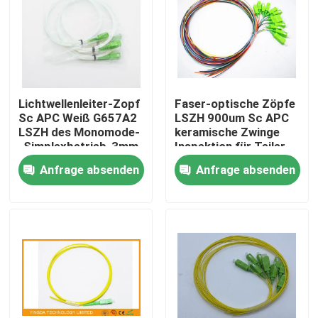
Lichtwellenleiter-Zopf
Faser-optische Zöpfe
Sc APC Weiß G657A2
LSZH 900um Sc APC
LSZH des Monomode-
keramische Zwinge
-Simplexbetrieb-3mm
Inspektion für Teiler-
Kasten
Anfrage absenden
Anfrage absenden
Haus
Produkte
Über uns