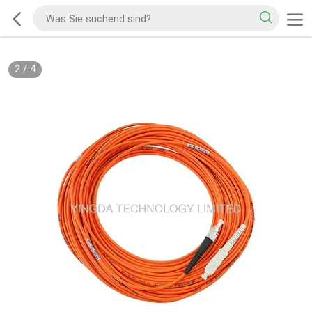
2
/
4