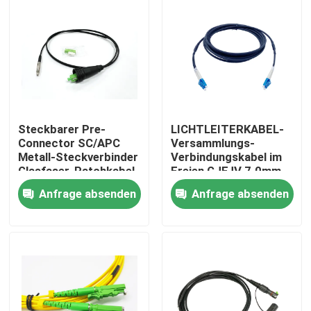
Steckbarer Pre-
LICHTLEITERKABEL-
Connector SC/APC
Versammlungs-
Metall-Steckverbinder
Verbindungskabel im
Glasfaser-Patchkabel
Freien GJFJV 7.0mm
Schwarz für Durch-
G657A2 2.0mm FTTA
Anfrage absenden
Anfrage absenden
Rohr- und Wand-FTTH
LC Duplex
Haus
Produkte
Über uns