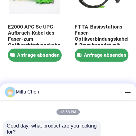
Fabrik-Ausflug
E2000 APC Sc UPC
FTTA-Basisstations-
Aufbruch-Kabel des
Faser-
Qualitätskontrolle
Faser-zum
Optikverbindungskabel
Optikverbindungskabel-
5.0mm beendet mit
Singlemode
Supertap Sc-
Anfrage absenden
Anfrage absenden
Treten Sie mit uns in Verbindung
Simplexbetrieb-
Verbindungsstücken
1.8mm LSZH
Nachrichten
Milla Chen
Fälle
12:58 PM
Fordern Sie ein Zitat
Good day, what product are you looking 
for?
LWL Termination Box
Lc-/APC-Faser-
Hohe Flexibilität APC