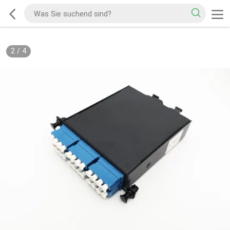
2
/
4