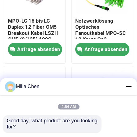
Fabrik-Ausflug
MPO-LC 16 bis LC
Netzwerklösung
Duplex 12 Fiber OM5
Optisches
Breakout Kabel LSZH
Fanoutkabel MPO-SC
Qualitätskontrolle
SMF (9/125) 400G
12 Kerne Os2
800G Netzwerk
Einzelmodus 9/125 1m
Anfrage absenden
Anfrage absenden
3m 5m Typ A MPO
Treten Sie mit uns in Verbindung
Breakout Fiber Patch
Cord
Nachrichten
Milla Chen
Fälle
4:54 AM
Fordern Sie ein Zitat
Good day, what product are you looking 
for?
MPO-SC 16Fiber
MPO MTP OM3 FTTH
LWL Termination Box
Breakout Fanout Kabel
Breakout Kabel 12F