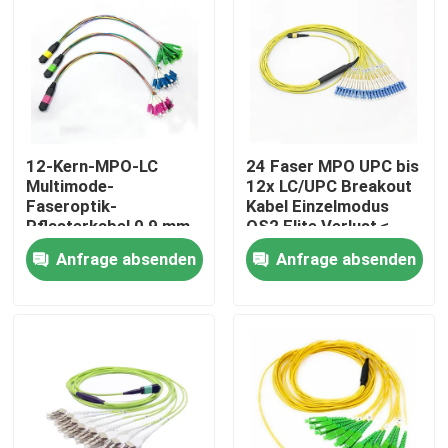
12-Kern-MPO-LC
24 Faser MPO UPC bis
Multimode-
12x LC/UPC Breakout
Faseroptik-
Kabel Einzelmodus
Pflasterkabel 0,9 mm
OS2 Elite Verlust ≤
für MPO-Kassetten
0,35 dB Typ B LSZH
Anfrage absenden
Anfrage absenden
und modulare Gehäuse
3,0 mm
Haus
Produkte
Über uns