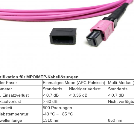
zifikation für MPO/MTP-Kabellösungen
der Faser
Einmaliges Mdoe (APC-Polnisch)
Multi-Modus 
ameter
Standards
Niedriger Verlust
Standards
 Einsatzverlust
< 0,7 dB
< 0,35 dB
< 0,7 dB
laufverlust
> 60 dB
Nicht verfügb
barkeit
500 Paarungen
riebstemperatur
-40 °C ~ +85 °C
wellenlänge
1310 nm
850 nm