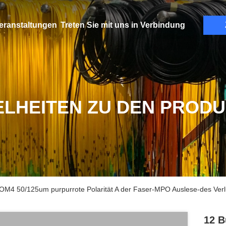
eranstaltungen
Treten Sie mit uns in Verbindung
ELHEITEN ZU DEN PROD
OM4 50/125um purpurrote Polarität A der Faser-MPO Auslese-des Verl
12 B